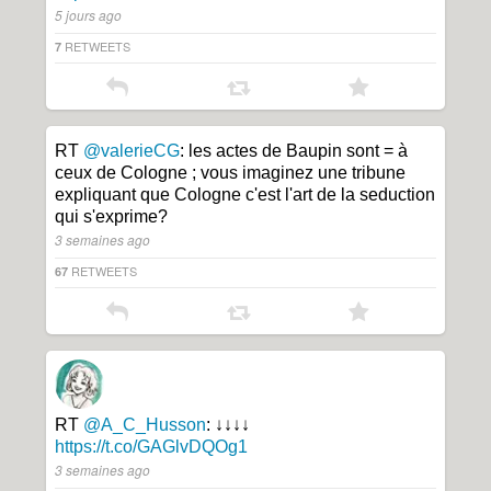
5 jours ago
RETWEETS
7
RT
@valerieCG
: les actes de Baupin sont = à
ceux de Cologne ; vous imaginez une tribune
expliquant que Cologne c'est l'art de la seduction
qui s'exprime?
3 semaines ago
RETWEETS
67
RT
@A_C_Husson
: ↓↓↓↓
https://t.co/GAGlvDQOg1
3 semaines ago