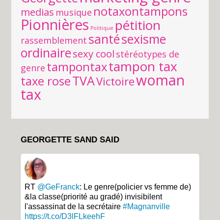
notaxontampons
medias
musique
Pionnières
pétition
Politique
santé
sexisme
rassemblement
ordinaire
sexy cool
stéréotypes de
tampon tax
tampontax
genre
woman
TVA
taxe rose
Victoire
tax
GEORGETTE SAND SAID
RT
@GeFranck
: Le genre(policier vs femme de)
&la classe(priorité au gradé) invisibilent
l'assassinat de la secrétaire
#Magnanville
https://t.co/D3lFLkeehF