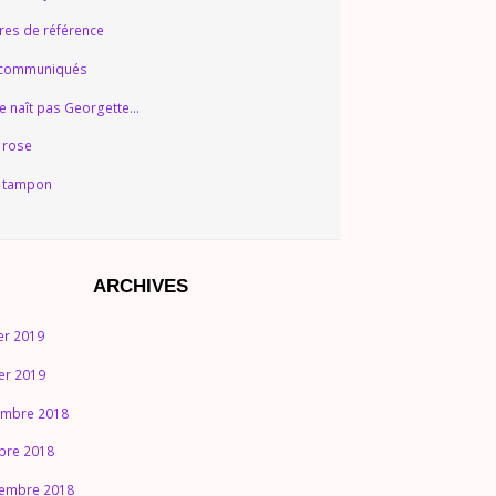
ures de référence
 communiqués
e naît pas Georgette…
 rose
 tampon
ARCHIVES
ier 2019
ier 2019
mbre 2018
bre 2018
embre 2018