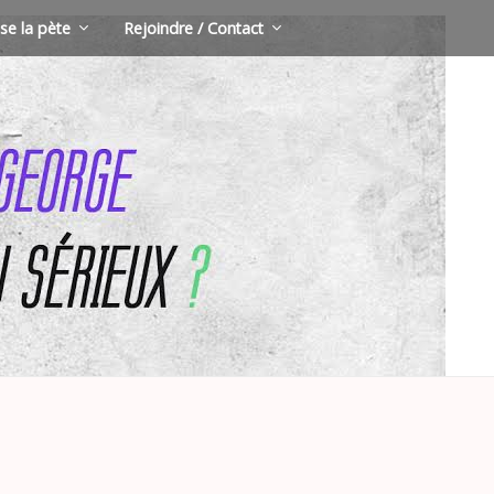
se la pète
Rejoindre / Contact