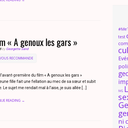
#Me
test
lm « A genoux les gars »
com
cu
8
by
Georgette Sand
Evé
 VOUS RECOMMANDE
pol
ge
l’avant-première du film « A genoux les gars »
im
eune fille fait une fellation au mec de sa sœur et subit
L
 Le sujet me rendait mal à l’aise, je suis allée […]
IVG
se
NUE READING →
Ge
ge
ni 