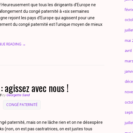
! Heureusement que tous les dirigeants d’Europe ne
févr
’allongement du congé paternité à «six semaines
agne rejoint les pays d’Europe qui agissent pour une
octo
ement du congé paternité est l’unique moyen de mieux
juill
mai 
NUE READING →
avril
mars
janv
déce
: agissez avec nous !
nove
8
by
Georgette Sand
octo
CONGÉ PATERNITÉ
sept
ongé paternité, mais on ne lâche rien et on ne désespère
juill
(non, on est pas castratrices, on est justes tous