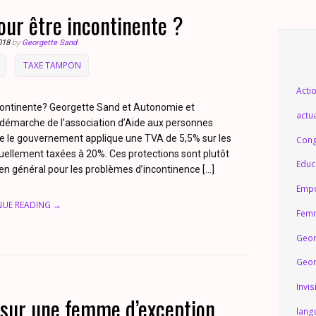
pour être incontinente ?
018
by
Georgette Sand
TAXE TAMPON
Acti
incontinente? Georgette Sand et Autonomie et
actua
 démarche de l’association d’Aide aux personnes
ue le gouvernement applique une TVA de 5,5% sur les
Cong
uellement taxées à 20%. Ces protections sont plutôt
Educ
 en général pour les problèmes d’incontinence […]
Emp
NUE READING →
Femm
Geor
Geor
Invis
sur une femme d’exception
lang