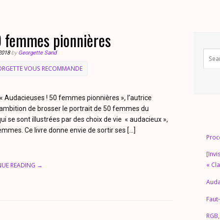
0 femmes pionnières
2018
by
Georgette Sand
ORGETTE VOUS RECOMMANDE
« Audacieuses ! 50 femmes pionnières », l’autrice
ambition de brosser le portrait de 50 femmes du
 se sont illustrées par des choix de vie « audacieux »,
mmes. Ce livre donne envie de sortir ses […]
Proc
[Invi
« Cl
NUE READING →
Auda
Faut-
RGB,