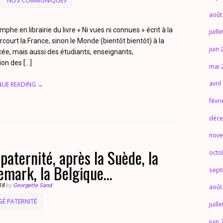
NOS COMMUNIQUÉS
août
phe en librairie du livre « Ni vues ni connues » écrit à la
juill
court la France, sinon le Monde (bientôt bientôt) à la
juin
ycée, mais aussi des étudiants, enseignants,
ion des […]
mai 
avril
NUE READING →
févr
déce
nove
paternité, après la Suède, la
octo
emark, la Belgique…
sept
018
by
Georgette Sand
août
É PATERNITÉ
juill
juin