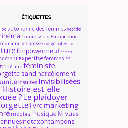
ÉTIQUETTES
autonomie des femmes
Too
bechdel
cinéma
Commission Européenne
muniqué de presse
congé paternité
lture
Empowermeuf
enfants
expertise
nement
femmes et
féministe
itique
film
orgette sand
harcèlement
Invisibilisées
punité
insultes
'Histoire est-elle
xuée ?
Le plaidoyer
orgette
marketing
livre
nré
musique
Ni vues
medias
notaxontampons
connues