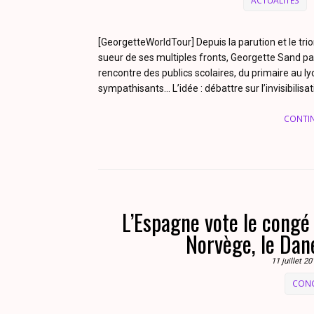
ACTUALITES
[GeorgetteWorldTour] Depuis la parution et le triom
sueur de ses multiples fronts, Georgette Sand par
rencontre des publics scolaires, du primaire au l
sympathisants… L’idée : débattre sur l’invisibilisat
CONTI
L’Espagne vote le congé 
Norvège, le Dan
11 juillet 2
CONG