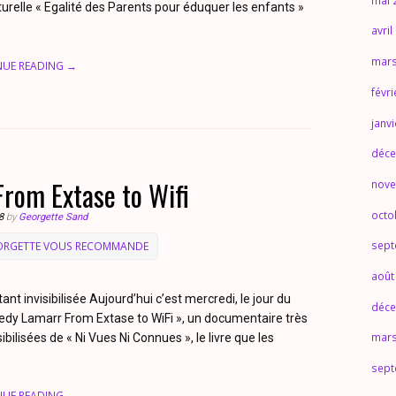
mai 
urelle « Egalité des Parents pour éduquer les enfants »
avril
mars
NUE READING →
févr
janv
déce
rom Extase to Wifi
nove
octo
8
by
Georgette Sand
sept
ORGETTE VOUS RECOMMANDE
août
nt invisibilisée Aujourd’hui c’est mercredi, le jour du
déce
y Lamarr From Extase to WiFi », un documentaire très
mars
bilisées de « Ni Vues Ni Connues », le livre que les
sept
NUE READING →