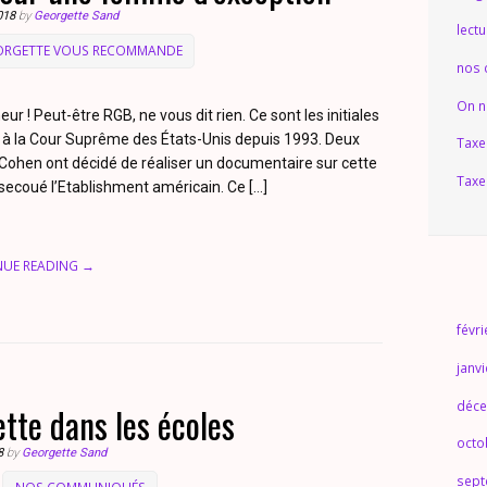
018
by
Georgette Sand
lect
ORGETTE VOUS RECOMMANDE
nos
On n
ur ! Peut-être RGB, ne vous dit rien. Ce sont les initiales
 à la Cour Suprême des États-Unis depuis 1993. Deux
Taxe
ohen ont décidé de réaliser un documentaire sur cette
Taxe
secoué l’Etablishment américain. Ce […]
NUE READING →
févr
janv
déce
tte dans les écoles
octo
8
by
Georgette Sand
sept