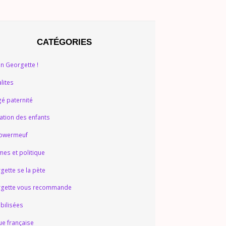
CATÉGORIES
on Georgette !
lites
é paternité
ation des enfants
owermeuf
es et politique
gette se la pète
gette vous recommande
ibilisées
ue française