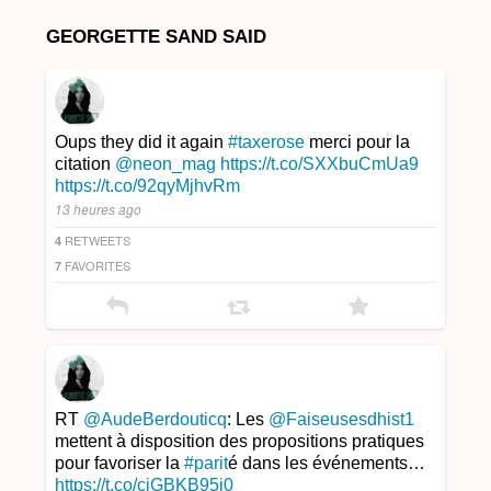
GEORGETTE SAND SAID
Oups they did it again
#taxerose
merci pour la
citation
@neon_mag
https://t.co/SXXbuCmUa9
https://t.co/92qyMjhvRm
13 heures ago
RETWEETS
4
FAVORITES
7
RT
@AudeBerdouticq
: Les
@Faiseusesdhist1
mettent à disposition des propositions pratiques
pour favoriser la
#parit
é dans les événements…
https://t.co/ciGBKB95j0