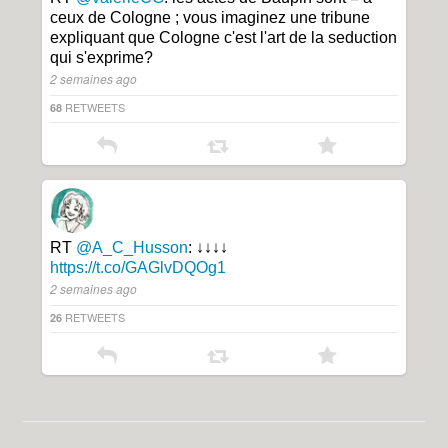
ceux de Cologne ; vous imaginez une tribune
expliquant que Cologne c'est l'art de la seduction
qui s'exprime?
2 semaines ago
RETWEETS
68
RT
@A_C_Husson
: ↓↓↓↓
https://t.co/GAGlvDQOg1
2 semaines ago
RETWEETS
26