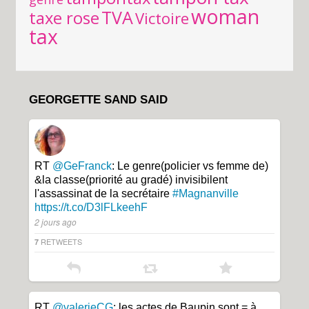
woman
TVA
taxe rose
Victoire
tax
GEORGETTE SAND SAID
RT
@GeFranck
: Le genre(policier vs femme de)
&la classe(priorité au gradé) invisibilent
l'assassinat de la secrétaire
#Magnanville
https://t.co/D3lFLkeehF
2 jours ago
RETWEETS
7
RT
@valerieCG
: les actes de Baupin sont = à