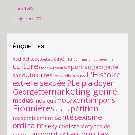
mars 1896
septembre 1791
ÉTIQUETTES
cinéma
bechdel test
Boistard
Commission Européenne
culture
expertise
georgette
Empowermeuf
L'Histoire
insultes
sand
Invisibilisées
in
IVG
est-elle sexuée ?
Le plaidoyer
marketing genré
Georgette
notaxontampons
medias
musique
Pionnières
pétition
Politique
santé
sexisme
rassemblement
ordinaire
sexy cool
stéréotypes de
tampon tax
tampontax
genre