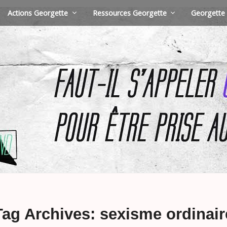
Actions Georgette
Ressources Georgette
Georgette 
Tag Archives: sexisme ordinair