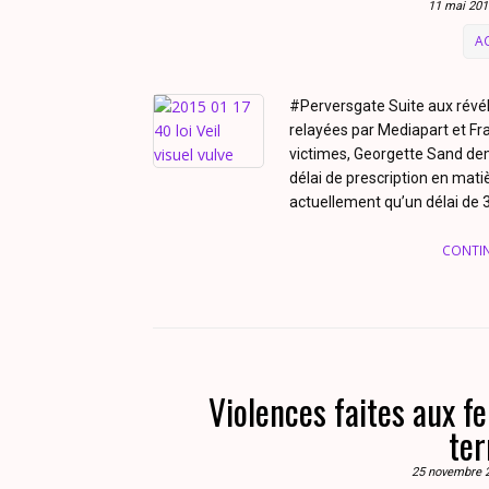
11 mai 201
A
#Perversgate Suite aux révéla
relayées par Mediapart et Fra
victimes, Georgette Sand dem
délai de prescription en matiè
actuellement qu’un délai de 3
CONTI
Violences faites aux f
ter
25 novembre 