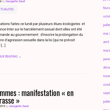
6
by
Georgette Sand
févr
CTUALITES
octo
tions faites ce lundi par plusieurs élues écologistes et
juill
nce Inter sur le harcèlement sexuel dont elles ont été
mai 
ande au gouvernement : d’inscrire la prolongation du
re d’agression sexuelle dans la loi (qui ne prévoit
avril
 […]
mars
NUE READING →
janv
déce
nove
octo
emmes : manifestation « en
sept
rasse »
juill
2015
by
Georgette Sand