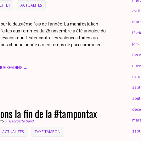
mai 
TTE !
ACTUALITES
avril
mars
 pour la deuxième fois de l’année. La manifestation
es faites aux femmes du 25 novembre a été annulée du
févr
 devions manifester contre les violences faites aux
janv
ons chaque année car en temps de paix comme en
déce
nove
NUE READING →
octo
sept
août
ns la fin de la #tampontax
déce
mars
015
by
Georgette Sand
sept
ACTUALITES
TAXE TAMPON