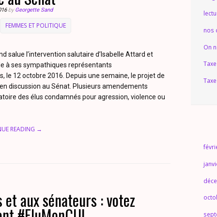
016
by
Georgette Sand
lect
FEMMES ET POLITIQUE
nos
On n
nd salue l’intervention salutaire d’Isabelle Attard et
Taxe
e à ses sympathiques représentants
s, le 12 octobre 2016. Depuis une semaine, le projet de
Taxe
st en discussion au Sénat. Plusieurs amendements
ligatoire des élus condamnés pour agression, violence ou
NUE READING →
févr
janv
déce
 et aux sénateurs : votez
octo
ent #EluMonCUl
sept