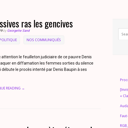
ssives ras les gencives
19
by
Georgette Sand
POLITIQUE
NOS COMMUNIQUÉS
 attention le feuilleton judiciaire de ce pauvre Denis
attaquer en diffamation les femmes sorties du silence
i débute le procès intenté par Denis Baupin à ses
Proc
NUE READING →
[Invi
« Cl
Auda
Faut-
RGB,