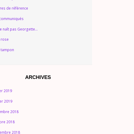
ures de référence
 communiqués
e naît pas Georgette…
 rose
 tampon
ARCHIVES
ier 2019
ier 2019
mbre 2018
bre 2018
embre 2018