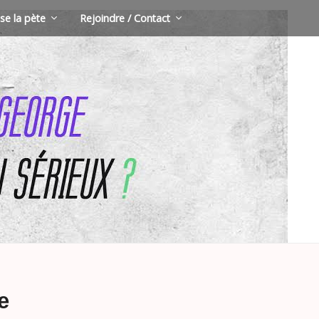
se la pète
Rejoindre / Contact
e