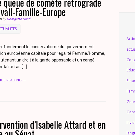
ce queue de comète rétrograde
ravail-Famille-Europe
8
by
Georgette Sand
CTUALITES
Acti
e profondément le conservatisme du gouvernement
actua
ission européenne capitale pour l’égalité Femme/Homme,
Cong
outenant un droit à la garde opposable et un congé
talité fait […]
Educ
NUE READING →
Emp
Femm
Geor
Geor
rvention d’Isabelle Attard et en
Invis
e au Sénat
lang