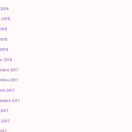
 2018
et 2018
 2018
2018
 2018
ier 2018
mbre 2017
mbre 2017
bre 2017
embre 2017
 2017
et 2017
 2017