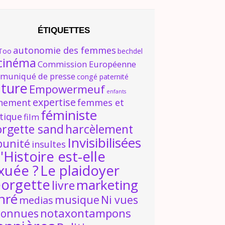
ÉTIQUETTES
autonomie des femmes
Too
bechdel
cinéma
Commission Européenne
muniqué de presse
congé paternité
lture
Empowermeuf
enfants
expertise
nement
femmes et
féministe
itique
film
orgette sand
harcèlement
Invisibilisées
punité
insultes
'Histoire est-elle
xuée ?
Le plaidoyer
orgette
marketing
livre
nré
musique
Ni vues
medias
notaxontampons
connues