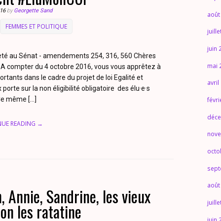
016
by
Georgette Sand
août
FEMMES ET POLITIQUE
juill
juin
enneté au Sénat - amendements 254, 316, 560 Chères
mai 
 A compter du 4 octobre 2016, vous vous apprêtez à
ants dans le cadre du projet de loi Egalité et
avril
porte sur la non éligibilité obligatoire des élu·e·s
Ce même […]
févr
déce
NUE READING →
nove
octo
sept
août
, Annie, Sandrine, les vieux
juill
 on les ratatine
juin