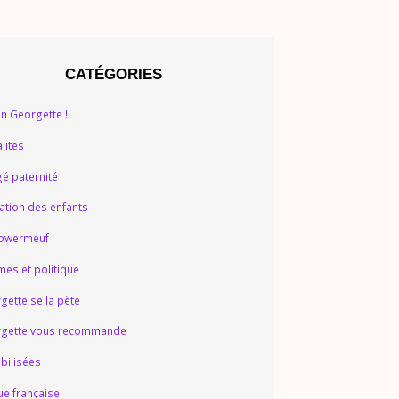
CATÉGORIES
on Georgette !
lites
é paternité
ation des enfants
owermeuf
es et politique
gette se la pète
gette vous recommande
ibilisées
ue française