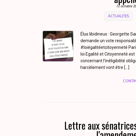
12 octobre 2
ACTUALITES
Élus libidineux : Georgette Sa
demande un vote responsabl
#loiégalitéetcitoyenneté Pari
loi Egalité et Citoyenneté e
concernant l’inéligibilité ob
harcèlement vont être […]
CONTI
Lettre aux sénatrices
l’amendem