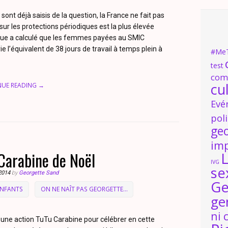
 sont déjà saisis de la question, la France ne fait pas
sur les protections périodiques est la plus élevée
nique a calculé que les femmes payées au SMIC
e l’équivalent de 38 jours de travail à temps plein à
#Me
test
com
cu
NUE READING →
Evé
pol
ge
im
Carabine de Noël
L
IVG
se
2014
by
Georgette Sand
Ge
ENFANTS
ON NE NAÎT PAS GEORGETTE...
ge
ni 
 une action TuTu Carabine pour célébrer en cette