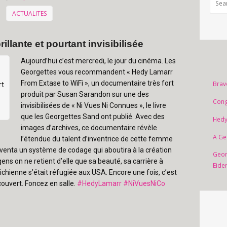
ACTUALITES
llante et pourtant invisibilisée
Aujourd’hui c’est mercredi, le jour du cinéma. Les
Georgettes vous recommandent « Hedy Lamarr
From Extase to WiFi », un documentaire très fort
Brav
rt
produit par Susan Sarandon sur une des
Cong
invisibilisées de « Ni Vues Ni Connues », le livre
que les Georgettes Sand ont publié. Avec des
Hedy
images d’archives, ce documentaire révèle
A Ge
l’étendue du talent d’inventrice de cette femme
nventa un système de codage qui aboutira à la création
Geor
gens on ne retient d’elle que sa beauté, sa carrière à
Eide
ichienne s’était réfugiée aux USA. Encore une fois, c’est
ouvert. Foncez en salle.
#HedyLamarr
#NiVuesNiCo