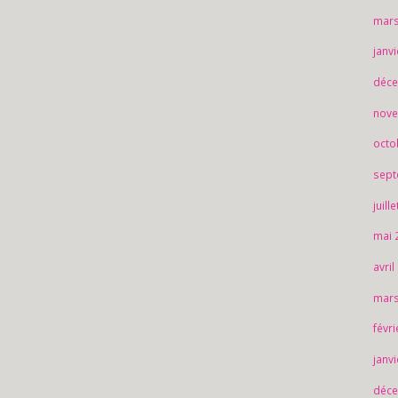
mars
janv
déce
nove
octo
sept
juill
mai 
avril
mars
févr
janv
déce