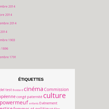
mbre 2014
bre 2014
embre 2014
 2014
mbre 1903
 1896
embre 1791
ÉTIQUETTES
cinéma
Commission
del test
Boistard
culture
opéenne
congé paternité
powermeuf
Evénement
enfants
ertise
femmes et politique