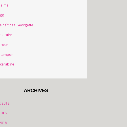
 aimé
git
e naît pas Georgette…
nstruire
 rose
 tampon
 carabine
ARCHIVES
et 2018
 2018
2018