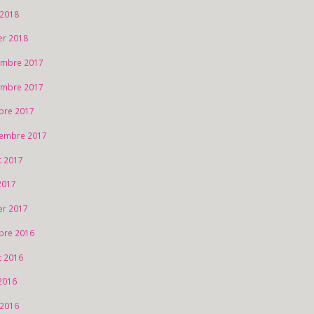
 2018
ier 2018
mbre 2017
mbre 2017
bre 2017
embre 2017
et 2017
 2017
ier 2017
bre 2016
et 2016
2016
 2016