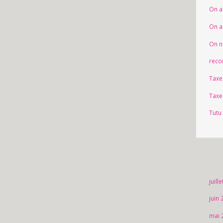
On a
On a
On n
reco
Taxe
Taxe
Tutu
juill
juin
mai 