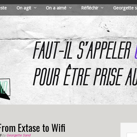
este
On agit
On a aimé
Réfléchir
Georgette s
rom Extase to Wifi
8
by
Georgette Sand