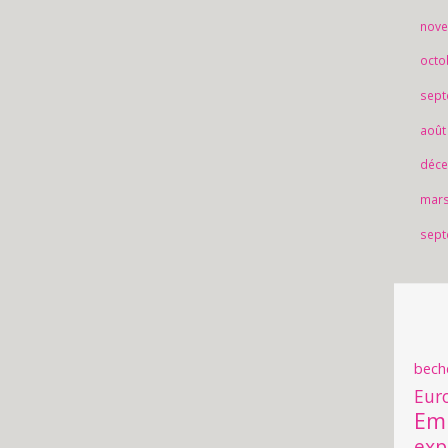
nove
octo
sept
août
déce
mars
sept
bech
Eur
Em
exp