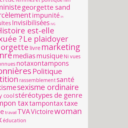
film
ministe
georgette sand
rcèlement
impunité
in
Invisibilisées
ultes
IVG
Histoire est-elle
xuée ?
Le plaidoyer
orgette
marketing
livre
nré
medias
musique
Ni vues
notaxontampons
connues
onnières
Politique
tition
santé
rassemblement
sexisme ordinaire
xisme
stéréotypes de genre
y cool
mpon tax
taxe
tampontax
woman
se
TVA
Victoire
travail
x
éducation