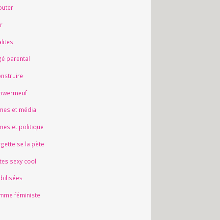
outer
r
lites
é parental
nstruire
owermeuf
es et média
es et politique
gette se la pète
ltes sexy cool
ibilisées
mme féministe