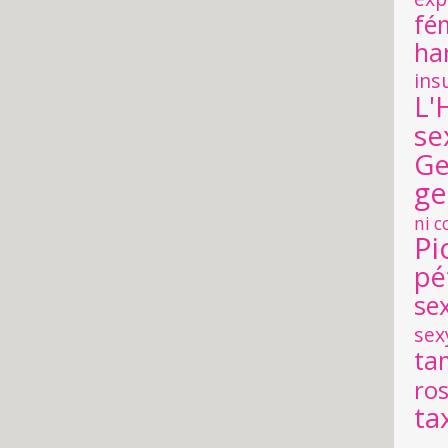
fé
ha
ins
L'
se
Ge
ge
ni 
Pi
pé
se
sex
ta
ro
ta