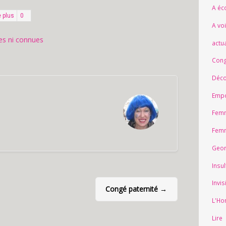
A éc
 plus
0
A voi
es ni connues
actua
Cong
Déco
Emp
Femm
Femm
Geor
Insu
Invis
Congé paternité
→
L'Ho
Lire