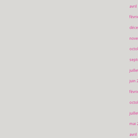
avril
févr
déce
nove
octo
sept
juill
juin
févr
octo
juill
mai 
avril