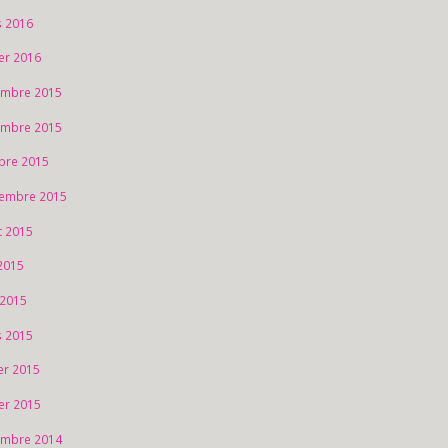
 2016
ier 2016
mbre 2015
mbre 2015
bre 2015
embre 2015
et 2015
2015
 2015
 2015
ier 2015
ier 2015
mbre 2014