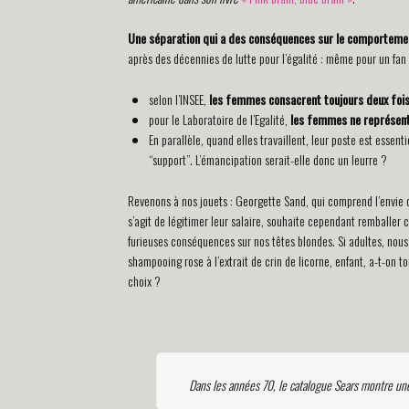
Une séparation qui a des conséquences sur le comportement
après des décennies de lutte pour l’égalité : même pour un fan d
selon l’INSEE,
les femmes consacrent toujours deux foi
pour le Laboratoire de l’Egalité,
les femmes ne représent
En parallèle, quand elles travaillent, leur poste est essen
“support”. L’émancipation serait-elle donc un leurre ?
Revenons à nos jouets : Georgette Sand, qui comprend l’envie 
s’agit de légitimer leur salaire, souhaite cependant remballer 
furieuses conséquences sur nos têtes blondes. Si adultes, nou
shampooing rose à l’extrait de crin de licorne, enfant, a-t-on 
choix ?
Dans les années 70, le catalogue Sears montre une 