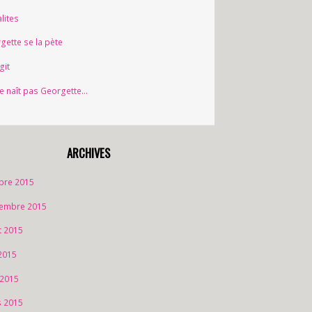
lites
gette se la pète
git
e naît pas Georgette…
ARCHIVES
bre 2015
embre 2015
et 2015
2015
 2015
 2015