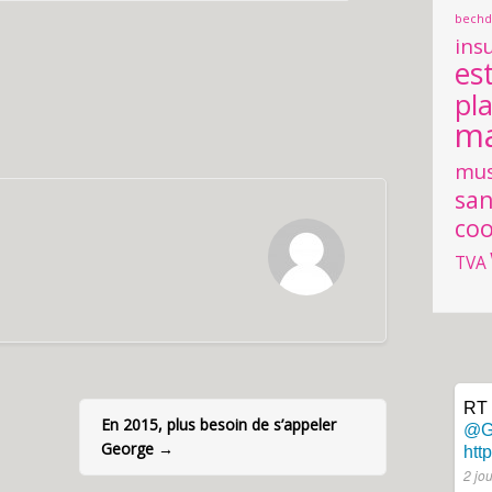
bechde
ins
es
pl
ma
mus
san
coo
TVA
RT
En 2015, plus besoin de s’appeler
@G
George
→
htt
2 jo