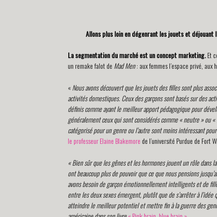
Allons plus loin en dégenrant les jouets et déjouant 
La segmentation du marché est un concept marketing.
Et c
un remake falot de
Mad Men
: aux femmes l’espace privé, aux 
«
Nous avons découvert que les jouets des filles sont plus associ
activités domestiques. Ceux des garçons sont basés sur des activ
définis comme ayant le meilleur apport pédagogique pour dévelop
généralement ceux qui sont considérés comme « neutre » ou « m
catégorisé pour un genre ou l’autre sont moins intéressant po
le professeur Elaine Blakemore
de l’université Purdue de Fort 
« Bien sûr que les gênes et les hormones jouent un rôle dans la d
ont beaucoup plus de pouvoir que ce que nous pensions jusqu’a
avons besoin de garçon émotionnellement intelligents et de fill
entre les deux sexes émergent, plutôt que de s’arrêter à l’idée q
atteindre le meilleur potentiel et mettre fin à la guerre des gen
américaine dans son livre
« Pink brain, blue brain »
.