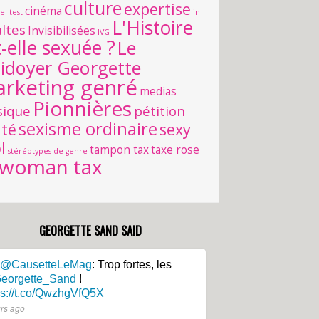
culture
expertise
cinéma
l test
in
L'Histoire
ultes
Invisibilisées
IVG
t-elle sexuée ?
Le
aidoyer Georgette
rketing genré
medias
Pionnières
ique
pétition
sexisme ordinaire
té
sexy
l
tampon tax
taxe rose
stéréotypes de genre
woman tax
GEORGETTE SAND SAID
@CausetteLeMag
: Trop fortes, les
eorgette_Sand
!
ps://t.co/QwzhgVfQ5X
urs ago