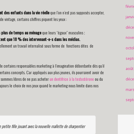
févr
 des enfants dans la vie réelle
que l’on n’est pas supposés accepter,
janv
e vintage, certains chiffres piquent les yeux :
déce
s plus de temps au ménage
que leurs “égaux” masculins ;
nove
ent que 18 % des intervenant-e-s dans les médias.
tiellement un travail internalisé sous forme de fonctions dites de
octo
sept
de certains responsables marketing à l’imagination débordante dès qu’il
août
certains concepts. Car appliqués aux plus jeunes, ils pourraient avoir de
s sommes libres de ne pas acheter
un dentifrice à la testostérone
ou du
déce
toujours le choix de nos jeux quand le marketing nous limite dans nos
mars
sept
petite fille jouant avec la nouvelle mallette de charpentier