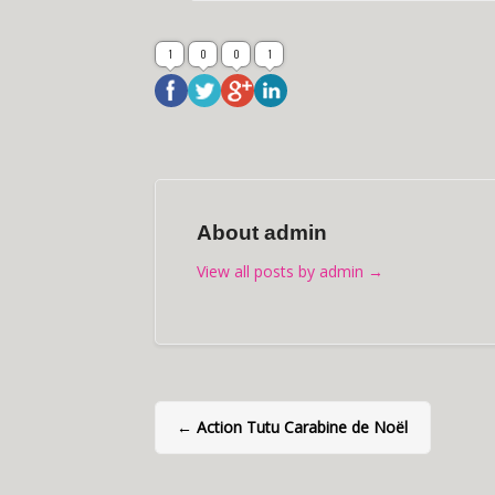
1
0
0
1
About admin
View all posts by admin
→
←
Action Tutu Carabine de Noël