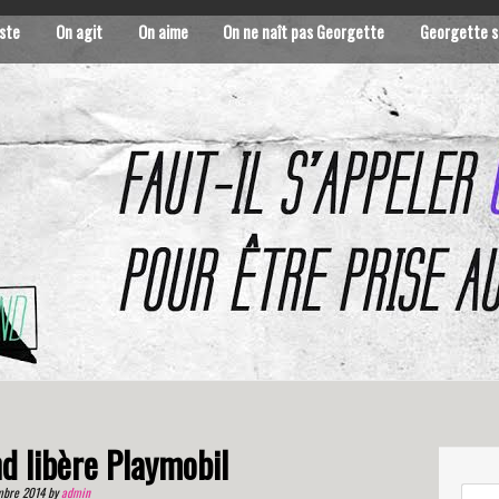
ste
On agit
On aime
On ne naît pas Georgette
Georgette s
d libère Playmobil
mbre 2014
by
admin