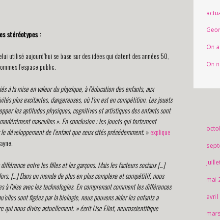
actua
Geor
les stéréotypes :
On a
elui utilisé aujourd’hui se base sur des idées qui datent des années 50,
On n
hommes l’espace public.
és à la mise en valeur du physique, à l’éducation des enfants, aux
ités plus excitantes, dangereuses, où l’on est en compétition. Les jouets
per les aptitudes physiques, cognitives et artistiques des enfants sont
odérément masculins ». En conclusion : les jouets qui fortement
octo
ur le développement de l’enfant que ceux cités précédemment
. »
explique
Wayne.
sept
juill
ifférence entre les filles et les garçons. Mais les facteurs sociaux […]
lors. […] Dans un monde de plus en plus complexe et compétitif, nous
mai 
es à l’aise avec les technologies. En comprenant comment les différences
u’elles sont figées par la biologie, nous pouvons aider les enfants a
avril
re qui nous divise actuellement. » écrit Lise Eliot, neuroscientifique
mars