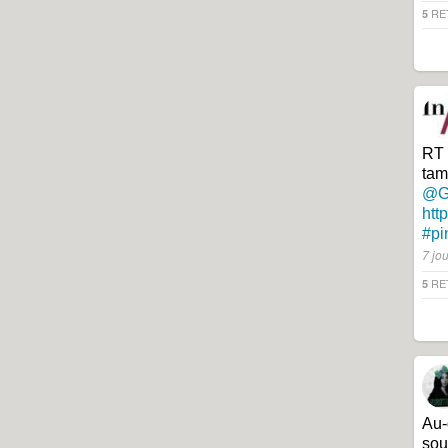
RE
5
RT
tam
@G
htt
#pi
7 jo
RE
5
Au-
sout