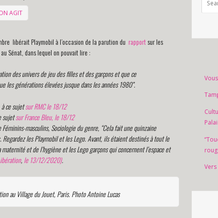
ON AGIT
re libérait Playmobil à l’occasion de la parution du
rapport
sur les
 Sénat, dans lequel on pouvait lire :
ation des univers de jeu des filles et des garçons et que ce
Vous
ue les générations élevées jusque dans les années 1980”.
Tamp
 à ce sujet
sur RMC le 18/12
Cult
e sujet
sur France Bleu, le 18/12
Pala
e
Féminins-masculins, Sociologie du genre,
“Cela fait une quinzaine
s.
Regardez les Playmobil et les Lego. Avant, ils étaient destinés à tout le
“Tou
la maternité et de l’hygiène et les Lego garçons qui concernent l’espace et
roug
Libération
,
le 13/12/2020)
.
Vers
tion au Village du Jouet, Paris. Photo Antoine Lucas