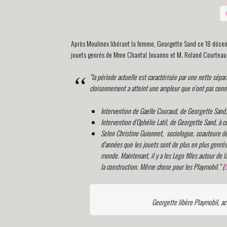
Après Moulinex libérant la femme, Georgette Sand ce 18 décemb
jouets genrés de Mme Chantal Jouanno et M. Roland Courteau au
“la période actuelle est caractérisée par une nette sépar
cloisonnement a atteint une ampleur que n’ont pas conn
Intervention de Gaelle Couraud, de Georgette Sand,
Intervention d’Ophélie Latil, de Georgette Sand, à c
Selon Christine Guionnet, sociologue, coauteure d
d’années que les jouets sont de plus en plus genré
monde. Maintenant, il y a les Lego filles autour de 
la construction. Même chose pour les Playmobil.” (
Georgette libère Playmobil, ac