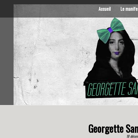
Accueil
Le manife
Georgette San
18 déce