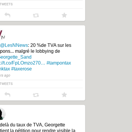
TWEETS
@LesNNews
: 20 %de TVA sur les
pons... malgré le lobbying de
eorgette_Sand
p://t.co/FpLOmzo270…
#tampontax
nktax
#taxerose
urs ago
TWEETS
delà du taux de TVA, Georgette
ient la pétition pour rendre visible la